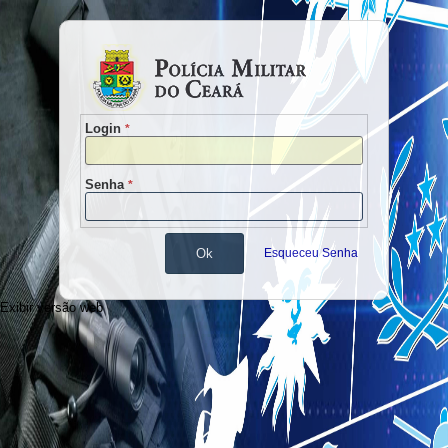
Login
*
Senha
*
Ok
Esqueceu Senha
Exibir versão web